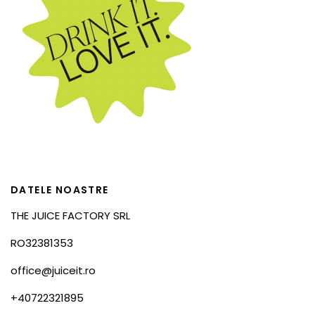
DATELE NOASTRE
THE JUICE FACTORY SRL
RO32381353
office@juiceit.ro
+40722321895