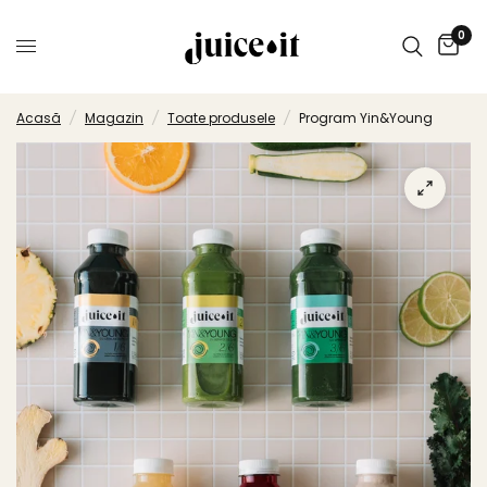
0
Acasă
/
Magazin
/
Toate produsele
/
Program Yin&Young