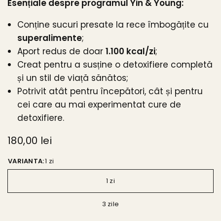
Esențiale despre programul Yin & Young:
Conține sucuri presate la rece îmbogățite cu
superalimente
;
Aport redus de doar
1.100 kcal/zi
;
Creat pentru a susține o detoxifiere completă
și un stil de viață sănătos;
Potrivit atât pentru începători, cât și pentru
cei care au mai experimentat cure de
detoxifiere.
180,00 lei
VARIANTA:
1 zi
1 zi
3 zile