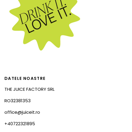
DATELE NOASTRE
THE JUICE FACTORY SRL
RO32381353
office@juiceit.ro
+40722321895